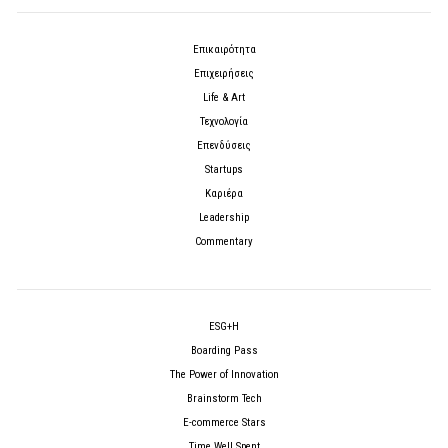
Επικαιρότητα
Επιχειρήσεις
Life & Art
Τεχνολογία
Επενδύσεις
Startups
Καριέρα
Leadership
Commentary
ESG+H
Boarding Pass
The Power of Innovation
Brainstorm Tech
E-commerce Stars
Time Well Spent