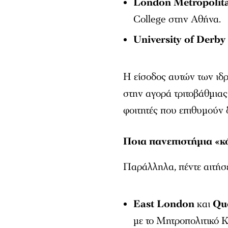
London Metropolita
College στην Αθήνα.
University of Derby
Η είσοδος αυτών των ιδ
στην αγορά τριτοβάθμιας
φοιτητές που επιθυμούν 
Ποια πανεπιστήμια «κό
Παράλληλα, πέντε αιτήσε
East London
και
Qu
με το Μητροπολιτικό Κ