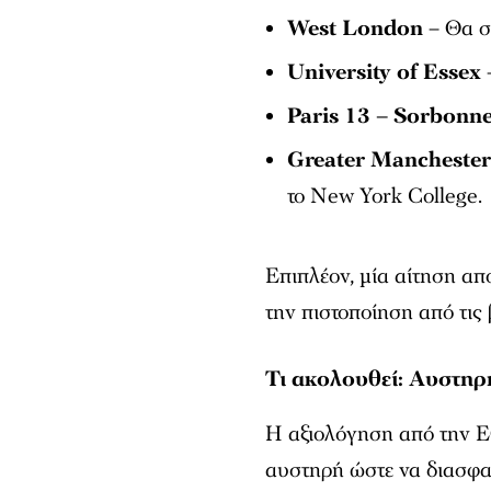
West London
– Θα σ
University of Essex
Paris 13 – Sorbonne
Greater Manchester
το New York College.
Επιπλέον, μία αίτηση απ
την πιστοποίηση από τις 
Τι ακολουθεί: Αυστη
Η αξιολόγηση από την ΕΘ
αυστηρή ώστε να διασφαλ