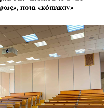
φως», ποια «κόπηκαν»