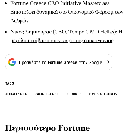
Fortune Greece CEO Initiative Masterclass:
Επιστρέφει δυναμικά στο Οικονομικό Φόρουμ των
Δελφών
Νίκος Σύμπουρας (CEO, Tempo OMD Hellas): Η
μεγάλη μετάβαση στον χώρο της επικοινωνίας
TAGS
#ΕΠΙΧΕΙΡΗΣΕΙΣ
#AXIA RESEARCH
#FOURLIS
#ΟΜΙΛΟΣ FOURLIS
Περισσότερο Fortune