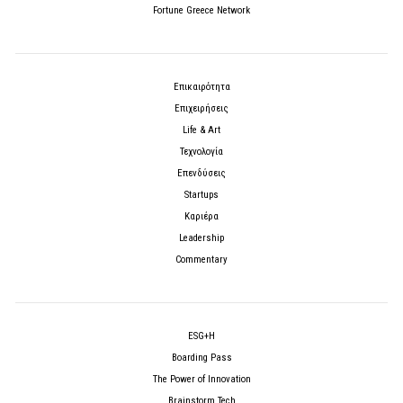
Fortune Greece Network
Επικαιρότητα
Επιχειρήσεις
Life & Art
Τεχνολογία
Επενδύσεις
Startups
Καριέρα
Leadership
Commentary
ESG+H
Boarding Pass
The Power of Innovation
Brainstorm Tech