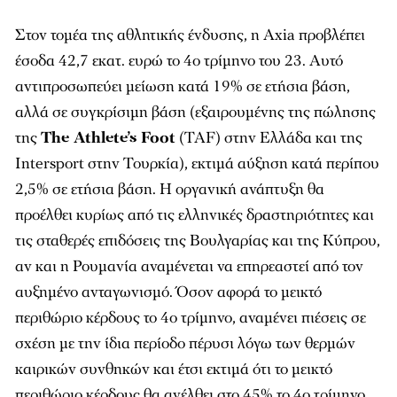
Στον τομέα της αθλητικής ένδυσης, η Axia προβλέπει
έσοδα 42,7 εκατ. ευρώ το 4ο τρίμηνο του 23. Αυτό
αντιπροσωπεύει μείωση κατά 19% σε ετήσια βάση,
αλλά σε συγκρίσιμη βάση (εξαιρουμένης της πώλησης
της
The Athlete’s Foot
(TAF) στην Ελλάδα και της
Intersport στην Τουρκία), εκτιμά αύξηση κατά περίπου
2,5% σε ετήσια βάση. Η οργανική ανάπτυξη θα
προέλθει κυρίως από τις ελληνικές δραστηριότητες και
τις σταθερές επιδόσεις της Βουλγαρίας και της Κύπρου,
αν και η Ρουμανία αναμένεται να επηρεαστεί από τον
αυξημένο ανταγωνισμό. Όσον αφορά το μεικτό
περιθώριο κέρδους το 4ο τρίμηνο, αναμένει πιέσεις σε
σχέση με την ίδια περίοδο πέρυσι λόγω των θερμών
καιρικών συνθηκών και έτσι εκτιμά ότι το μεικτό
περιθώριο κέρδους θα ανέλθει στο 45% το 4ο τρίμηνο