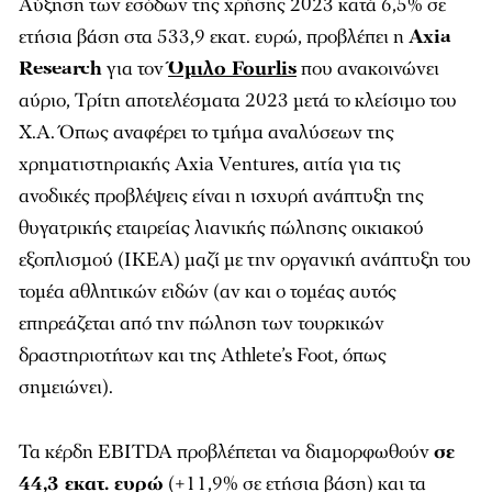
Αύξηση των εσόδων της χρήσης 2023 κατά 6,5% σε
ετήσια βάση στα 533,9 εκατ. ευρώ, προβλέπει η
Axia
Research
για τον
Όμιλο Fourlis
που ανακοινώνει
αύριο, Τρίτη αποτελέσματα 2023 μετά το κλείσιμο του
Χ.Α. Όπως αναφέρει το τμήμα αναλύσεων της
χρηματιστηριακής Axia Ventures, αιτία για τις
ανοδικές προβλέψεις είναι η ισχυρή ανάπτυξη της
θυγατρικής εταιρείας λιανικής πώλησης οικιακού
εξοπλισμού (ΙΚΕΑ) μαζί με την οργανική ανάπτυξη του
τομέα αθλητικών ειδών (αν και ο τομέας αυτός
επηρεάζεται από την πώληση των τουρκικών
δραστηριοτήτων και της Athlete’s Foot, όπως
σημειώνει).
Τα κέρδη EBITDA προβλέπεται να διαμορφωθούν
σε
44,3 εκατ. ευρώ
(+11,9% σε ετήσια βάση) και τα