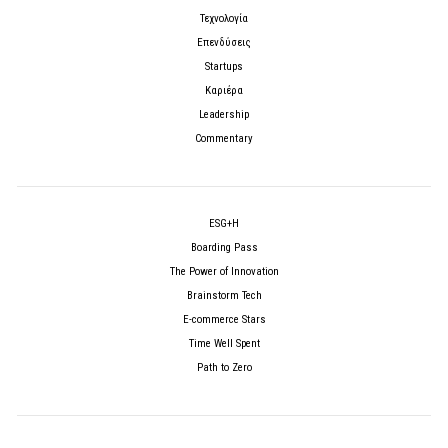
Τεχνολογία
Επενδύσεις
Startups
Καριέρα
Leadership
Commentary
ESG+H
Boarding Pass
The Power of Innovation
Brainstorm Tech
E-commerce Stars
Time Well Spent
Path to Zero