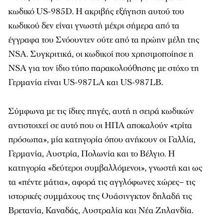
κωδικό US-985D. Η ακριβής εξήγηση αυτού του
κωδικού δεν είναι γνωστή μέχρι σήμερα από τα
έγγραφα του Σνόουντεν ούτε από τα πρώην μέλη της
NSA. Συγκριτικά, οι κωδικοί που χρησιμοποίησε η
NSA για τον ίδιο τύπο παρακολούθησης με στόχο τη
Γερμανία είναι US-987LA και US-987LB.
Σύμφωνα με τις ίδιες πηγές, αυτή η σειρά κωδικών
αντιστοιχεί σε αυτό που οι ΗΠΑ αποκαλούν «τρίτα
πρόσωπα», μία κατηγορία όπου ανήκουν οι Γαλλία,
Γερμανία, Αυστρία, Πολωνία και το Βέλγιο. Η
κατηγορία «δεύτεροι συμβαλλόμενοι», γνωστή και ως
τα «πέντε μάτια», αφορά τις αγγλόφωνες χώρες– τις
ιστορικές συμμάχους της Ουάσινγκτον δηλαδή τις
Βρετανία, Καναδάς, Αυστραλία και Νέα Ζηλανδία.