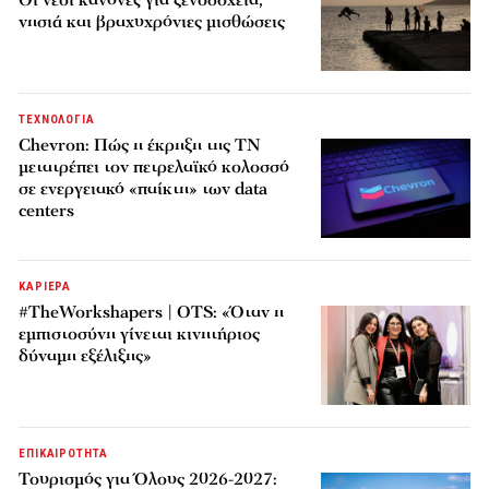
Οι νέοι κανόνες για ξενοδοχεία,
νησιά και βραχυχρόνιες μισθώσεις
ΤΕΧΝΟΛΟΓΙΑ
Chevron: Πώς η έκρηξη της ΤΝ
μετατρέπει τον πετρελαϊκό κολοσσό
σε ενεργειακό «παίκτη» των data
centers
ΚΑΡΙΕΡΑ
#TheWorkshapers | OTS: «Όταν η
εμπιστοσύνη γίνεται κινητήριος
δύναμη εξέλιξης»
ΕΠΙΚΑΙΡΟΤΗΤΑ
Τουρισμός για Όλους 2026-2027: