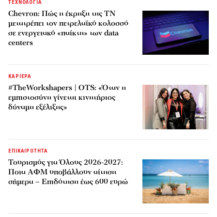
ΤΕΧΝΟΛΟΓΙΑ
Chevron: Πώς η έκρηξη της ΤΝ
μετατρέπει τον πετρελαϊκό κολοσσό
σε ενεργειακό «παίκτη» των data
centers
ΚΑΡΙΕΡΑ
#TheWorkshapers | OTS: «Όταν η
εμπιστοσύνη γίνεται κινητήριος
δύναμη εξέλιξης»
ΕΠΙΚΑΙΡΟΤΗΤΑ
Τουρισμός για Όλους 2026-2027:
Ποια ΑΦΜ υποβάλλουν αίτηση
σήμερα – Επιδότηση έως 600 ευρώ