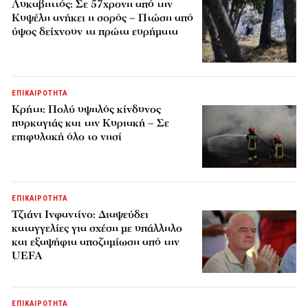
Λυκαβηττός: Σε 57χρονη από την
Κυψέλη ανήκει η σορός – Πτώση από
ύψος δείχνουν τα πρώτα ευρήματα
ΕΠΙΚΑΙΡΟΤΗΤΑ
Κρήτη: Πολύ υψηλός κίνδυνος
πυρκαγιάς και την Κυριακή – Σε
επιφυλακή όλο το νησί
ΕΠΙΚΑΙΡΟΤΗΤΑ
Τζιάνι Ινφαντίνο: Διαψεύδει
καταγγελίες για σχέση με υπάλληλο
και εξαψήφια αποζημίωση από την
UEFA
ΕΠΙΚΑΙΡΟΤΗΤΑ