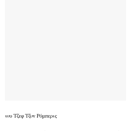
του Τζεφ Τζον Ρόμπερτς