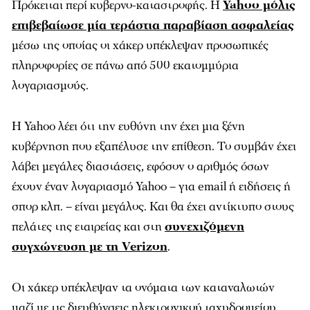
Πρόκειται περί κυβερνο-καταστροφής. Η
Yahoo μόλις
επιβεβαίωσε μία τεράστια παραβίαση ασφαλείας
μέσω της οποίας οι χάκερ υπέκλεψαν προσωπικές
πληροφορίες σε πάνω από 500 εκατομμύρια
λογαριασμούς.
Η Yahoo λέει ότι την ευθύνη την έχει μια ξένη
κυβέρνηση που εξαπέλυσε την επίθεση. Το συμβάν έχει
λάβει μεγάλες διαστάσεις, εφόσον ο αριθμός όσων
έχουν έναν λογαριασμό Yahoo – για email ή ειδήσεις ή
σπορ κλπ. – είναι μεγάλος. Και θα έχει αντίκτυπο στους
πελάτες της εταιρείας και στη
συνεχιζόμενη
συγχώνευση με τη Verizon
.
Οι χάκερ υπέκλεψαν τα ονόματα των καταναλωτών
μαζί με τις διευθύνσεις ηλεκτρονικού ταχυδρομείου,