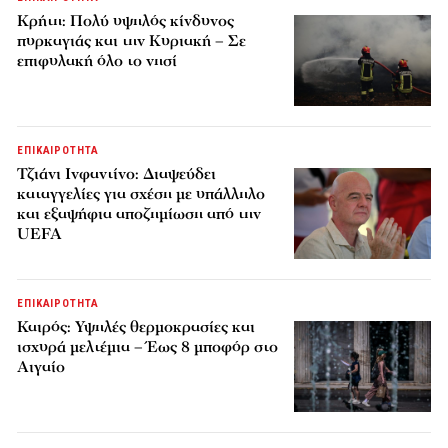
Κρήτη: Πολύ υψηλός κίνδυνος
πυρκαγιάς και την Κυριακή – Σε
επιφυλακή όλο το νησί
ΕΠΙΚΑΙΡΟΤΗΤΑ
Τζιάνι Ινφαντίνο: Διαψεύδει
καταγγελίες για σχέση με υπάλληλο
και εξαψήφια αποζημίωση από την
UEFA
ΕΠΙΚΑΙΡΟΤΗΤΑ
Καιρός: Υψηλές θερμοκρασίες και
ισχυρά μελτέμια – Έως 8 μποφόρ στο
Αιγαίο