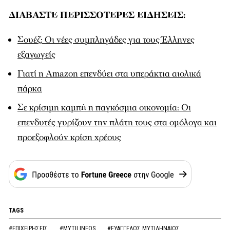
ΔΙΑΒΑΣΤΕ ΠΕΡΙΣΣΟΤΕΡΕΣ ΕΙΔΗΣΕΙΣ:
Σουέζ: Οι νέες συμπληγάδες για τους Έλληνες
εξαγωγείς
Γιατί η Amazon επενδύει στα υπεράκτια αιολικά
πάρκα
Σε κρίσιμη καμπή η παγκόσμια οικονομία: Οι
επενδυτές γυρίζουν την πλάτη τους στα ομόλογα και
προεξοφλούν κρίση χρέους
TAGS
#ΕΠΙΧΕΙΡΗΣΕΙΣ
#MYTILINEOS
#ΕΥΑΓΓΕΛΟΣ ΜΥΤΙΛΗΝΑΙΟΣ