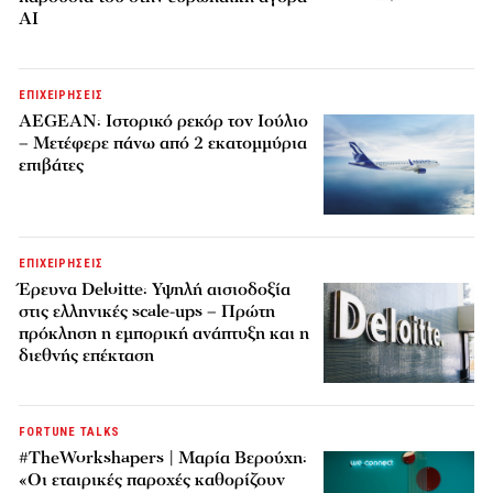
AI
ΕΠΙΧΕΙΡΗΣΕΙΣ
AEGEAN: Ιστορικό ρεκόρ τον Ιούλιο
– Μετέφερε πάνω από 2 εκατομμύρια
επιβάτες
ΕΠΙΧΕΙΡΗΣΕΙΣ
Έρευνα Deloitte: Υψηλή αισιοδοξία
στις ελληνικές scale-ups – Πρώτη
πρόκληση η εμπορική ανάπτυξη και η
διεθνής επέκταση
FORTUNE TALKS
#TheWorkshapers | Μαρία Βερούχη:
«Οι εταιρικές παροχές καθορίζουν