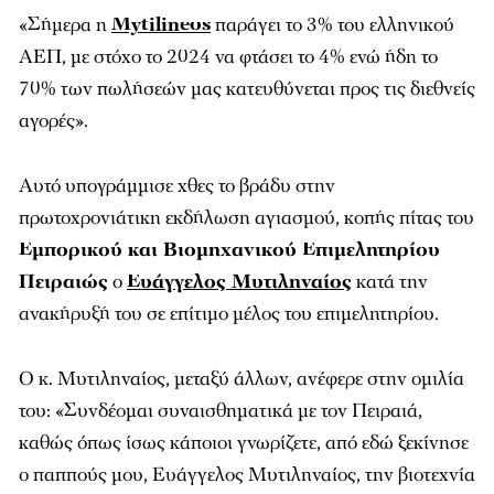
«Σήμερα η
Mytilineos
παράγει το 3% του ελληνικού
ΑΕΠ, με στόχο το 2024 να φτάσει το 4% ενώ ήδη το
70% των πωλήσεών μας κατευθύνεται προς τις διεθνείς
αγορές».
Αυτό υπογράμμισε χθες το βράδυ στην
πρωτοχρονιάτικη εκδήλωση αγιασμού, κοπής πίτας του
Εμπορικού και Βιομηχανικού Επιμελητηρίου
Πειραιώς
ο
Ευάγγελος Μυτιληναίος
κατά την
ανακήρυξή του σε επίτιμο μέλος του επιμελητηρίου.
Ο κ. Μυτιληναίος, μεταξύ άλλων, ανέφερε στην ομιλία
του: «Συνδέομαι συναισθηματικά με τον Πειραιά,
καθώς όπως ίσως κάποιοι γνωρίζετε, από εδώ ξεκίνησε
ο παππούς μου, Ευάγγελος Μυτιληναίος, την βιοτεχνία