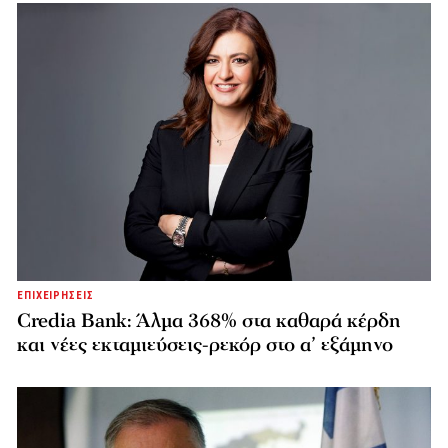
ΕΠΙΧΕΙΡΗΣΕΙΣ
Credia Bank: Άλμα 368% στα καθαρά κέρδη
και νέες εκταμιεύσεις-ρεκόρ στο α’ εξάμηνο