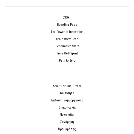
ESG+H
Boarding Pass
The Power of Innovation
Brainstorm Tech
E-commerce Stars
Time Well Spent
Path to Zero
About Fortune Greece
Ταυτότητα
Δήλωση Συμμόρφωσης
Επικοινωνία
Newsletter
Συνδρομή
Όροι Χρήσης