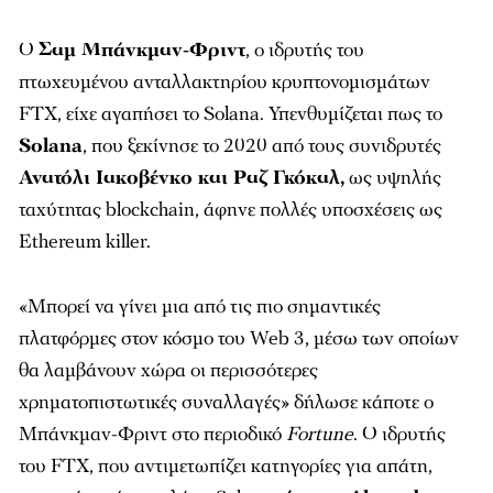
Ο
Σαμ Μπάνκμαν-Φριντ
, ο ιδρυτής του
πτωχευμένου ανταλλακτηρίου κρυπτονομισμάτων
FTX, είχε αγαπήσει το Solana. Υπενθυμίζεται πως το
Solana
, που ξεκίνησε το 2020 από τους συνιδρυτές
Ανατόλι Ιακοβένκο και Ραζ Γκόκαλ,
ως υψηλής
ταχύτητας blockchain, άφηνε πολλές υποσχέσεις ως
Ethereum killer.
«Μπορεί να γίνει μια από τις πιο σημαντικές
πλατφόρμες στον κόσμο του Web 3, μέσω των οποίων
θα λαμβάνουν χώρα οι περισσότερες
χρηματοπιστωτικές συναλλαγές» δήλωσε κάποτε ο
Μπάνκμαν-Φριντ στο περιοδικό
Fortune
. Ο ιδρυτής
του FTX, που αντιμετωπίζει κατηγορίες για απάτη,