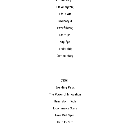
Επικαιρότητα
Επιχειρήσεις
Life & Art
Τεχνολογία
Επενδύσεις
Startups
Καριέρα
Leadership
Commentary
ESG+H
Boarding Pass
The Power of Innovation
Brainstorm Tech
E-commerce Stars
Time Well Spent
Path to Zero