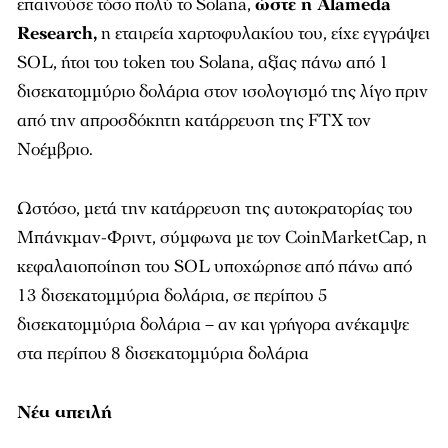
επαινούσε τόσο πολύ το Solana,
ώστε η Alameda
Research,
η εταιρεία χαρτοφυλακίου του, είχε εγγράψει
SOL, ήτοι του token του Solana, αξίας πάνω από 1
δισεκατομμύριο δολάρια στον ισολογισμό της λίγο πριν
από την απροσδόκητη κατάρρευση της FTX τον
Νοέμβριο.
Ωστόσο, μετά την κατάρρευση της αυτοκρατορίας του
Μπάνκμαν-Φριντ, σύμφωνα με τον CoinMarketCap,
η
κεφαλαιοποίηση του SOL υποχώρησε από πάνω από
13 δισεκατομμύρια δολάρια, σε περίπου 5
δισεκατομμύρια δολάρια – αν και γρήγορα ανέκαμψε
στα περίπου 8 δισεκατομμύρια δολάρια
Νέα απειλή