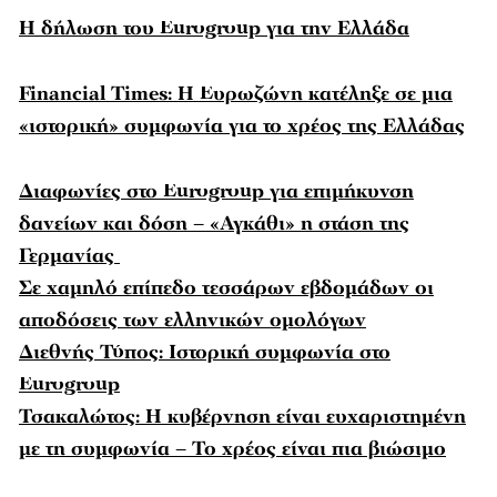
Η δήλωση του Eurogroup για την Ελλάδα
Financial Times: Η Eυρωζώνη κατέληξε σε μια
«ιστορική» συμφωνία για το χρέος της Ελλάδας
Διαφωνίες στο Eurogroup για επιμήκυνση
δανείων και δόση – «Αγκάθι» η στάση της
Γερμανίας
Σε χαμηλό επίπεδο τεσσάρων εβδομάδων οι
αποδόσεις των ελληνικών ομολόγων
Διεθνής Τύπος: Ιστορική συμφωνία στο
Eurogroup
Τσακαλώτος: Η κυβέρνηση είναι ευχαριστημένη
με τη συμφωνία – Το χρέος είναι πια βιώσιμο