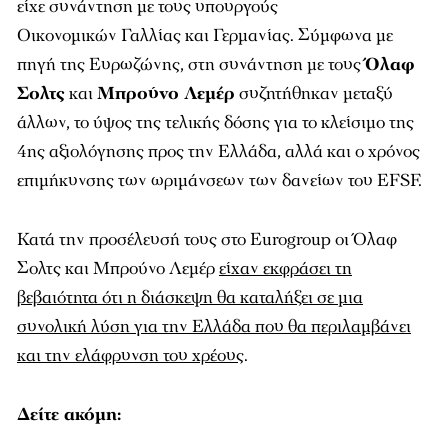
είχε συνάντηση με τους υπουργούς
Οικονομικών Γαλλίας και Γερμανίας. Σύμφωνα με
πηγή της Ευρωζώνης, στη συνάντηση με τους
Όλαφ
Σολτς
και
Μπρούνο Λεμέρ
συζητήθηκαν μεταξύ
άλλων, το ύψος της τελικής δόσης για το κλείσιμο της
4ης αξιολόγησης προς την Ελλάδα, αλλά και ο χρόνος
επιμήκυνσης των ωριμάνσεων των δανείων του EFSF.
Κατά την προσέλευσή τους στο Eurogroup οι Όλαφ
Σολτς και Μπρούνο Λεμέρ
είχαν εκφράσει τη
βεβαιότητα ότι η διάσκεψη θα καταλήξει σε μια
συνολική λύση για την Ελλάδα που θα περιλαμβάνει
και την ελάφρυνση του χρέους
.
Δείτε ακόμη: