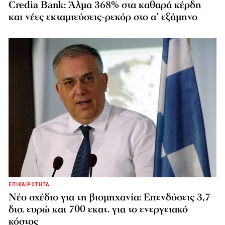
Credia Bank: Άλμα 368% στα καθαρά κέρδη
και νέες εκταμιεύσεις-ρεκόρ στο α’ εξάμηνο
ΕΠΙΚΑΙΡΟΤΗΤΑ
Νέο σχέδιο για τη βιομηχανία: Επενδύσεις 3,7
δισ. ευρώ και 700 εκατ. για το ενεργειακό
κόστος