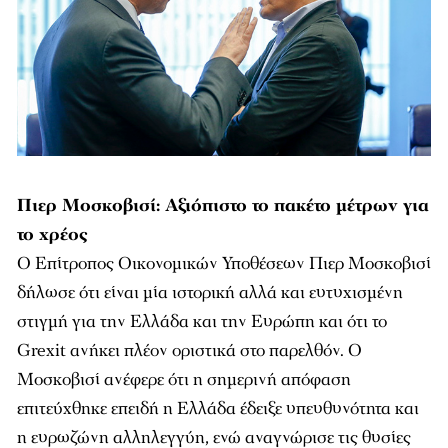
Πιερ Μοσκοβισί: Αξιόπιστο το πακέτο μέτρων για
το χρέος
Ο Επίτροπος Οικονομικών Υποθέσεων Πιερ Μοσκοβισί
δήλωσε ότι είναι μία ιστορική αλλά και ευτυχισμένη
στιγμή για την Ελλάδα και την Ευρώπη και ότι το
Grexit ανήκει πλέον οριστικά στο παρελθόν. Ο
Μοσκοβισί ανέφερε ότι η σημερινή απόφαση
επιτεύχθηκε επειδή η Ελλάδα έδειξε υπευθυνότητα και
η ευρωζώνη αλληλεγγύη, ενώ αναγνώρισε τις θυσίες