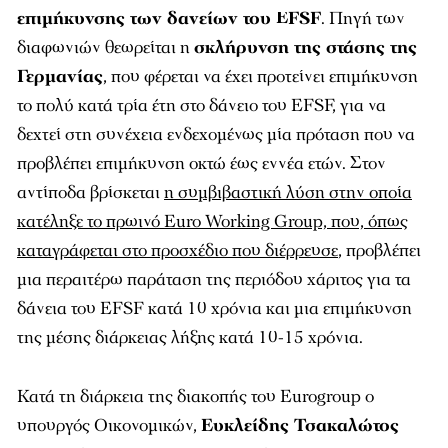
επιμήκυνσης των δανείων του EFSF
. Πηγή των
διαφωνιών θεωρείται η
σκλήρυνση της στάσης της
Γερμανίας
, που φέρεται να έχει προτείνει επιμήκυνση
το πολύ κατά τρία έτη στο δάνειο του EFSF, για να
δεχτεί στη συνέχεια ενδεχομένως μία πρόταση που να
προβλέπει επιμήκυνση οκτώ έως εννέα ετών. Στον
αντίποδα βρίσκεται
η συμβιβαστική λύση στην οποία
κατέληξε το πρωινό Euro Working Group, που, όπως
καταγράφεται στο προσχέδιο που διέρρευσε
, προβλέπει
μια περαιτέρω παράταση της περιόδου χάριτος για τα
δάνεια του EFSF κατά 10 χρόνια και μια επιμήκυνση
της μέσης διάρκειας λήξης κατά 10-15 χρόνια.
Κατά τη διάρκεια της διακοπής του Eurogroup ο
υπουργός Οικονομικών,
Ευκλείδης Τσακαλώτος