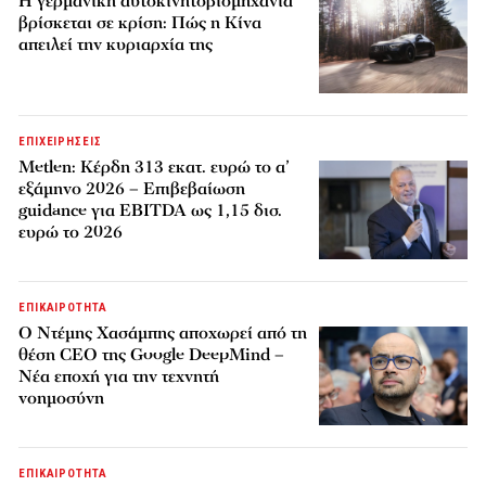
Η γερμανική αυτοκινητοβιομηχανία
βρίσκεται σε κρίση: Πώς η Κίνα
απειλεί την κυριαρχία της
ΕΠΙΧΕΙΡΗΣΕΙΣ
Metlen: Κέρδη 313 εκατ. ευρώ το α’
εξάμηνο 2026 – Επιβεβαίωση
guidance για EBITDA ως 1,15 δισ.
ευρώ το 2026
ΕΠΙΚΑΙΡΟΤΗΤΑ
Ο Ντέμης Χασάμπης αποχωρεί από τη
θέση CEO της Google DeepMind –
Νέα εποχή για την τεχνητή
νοημοσύνη
ΕΠΙΚΑΙΡΟΤΗΤΑ