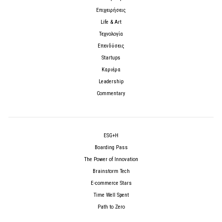
Επιχειρήσεις
Life & Art
Τεχνολογία
Επενδύσεις
Startups
Καριέρα
Leadership
Commentary
ESG+H
Boarding Pass
The Power of Innovation
Brainstorm Tech
E-commerce Stars
Time Well Spent
Path to Zero