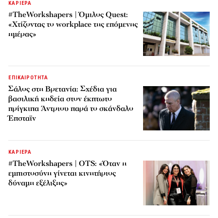
ΚΑΡΙΕΡΑ
#TheWorkshapers | Όμιλος Quest:
«Χτίζοντας το workplace της επόμενης
ημέρας»
ΕΠΙΚΑΙΡΟΤΗΤΑ
Σάλος στη Βρετανία: Σχέδια για
βασιλική κηδεία στον έκπτωτο
πρίγκιπα Άντριου παρά το σκάνδαλο
Έπσταϊν
ΚΑΡΙΕΡΑ
#TheWorkshapers | OTS: «Όταν η
εμπιστοσύνη γίνεται κινητήριος
δύναμη εξέλιξης»