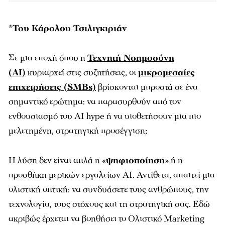
*Του Κάρολου Τσιλιγκιριάν
Σε μια εποχή όπου η
Τεχνητή Νοημοσύνη
(AI)
κυριαρχεί στις συζητήσεις, οι
μικρομεσαίες
επιχειρήσεις (SMBs)
βρίσκονται μπροστά σε ένα
σημαντικό ερώτημα: να παρασυρθούν από τον
ενθουσιασμό του AI hype ή να υιοθετήσουν μια πιο
μελετημένη, στρατηγική προσέγγιση;
Η λύση δεν είναι απλά η «
ψηφιοποίηση
» ή η
προσθήκη μερικών εργαλείων AI. Αντίθετα, απαιτεί μια
ολιστική οπτική: να συνδυάσετε τους ανθρώπους, την
τεχνολογία, τους στόχους και τη στρατηγική σας. Εδώ
ακριβώς έρχεται να βοηθήσει το Ολιστικό Marketing