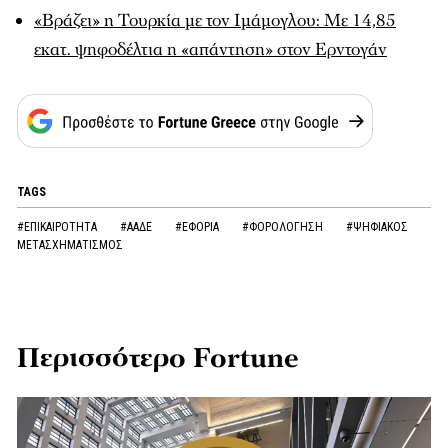
«Βράζει» η Τουρκία με τον Ιμάμογλου: Με 14,85
εκατ. ψηφοδέλτια η «απάντηση» στον Ερντογάν
TAGS
#ΕΠΙΚΑΙΡΟΤΗΤΑ
#ΑΑΔΕ
#ΕΦΟΡΙΑ
#ΦΟΡΟΛΟΓΗΣΗ
#ΨΗΦΙΑΚΟΣ
ΜΕΤΑΣΧΗΜΑΤΙΣΜΟΣ
Περισσότερο Fortune