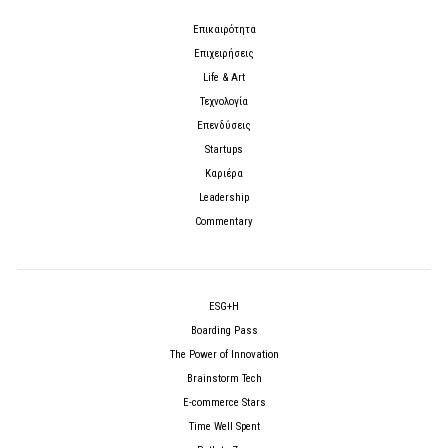
Επικαιρότητα
Επιχειρήσεις
Life & Art
Τεχνολογία
Επενδύσεις
Startups
Καριέρα
Leadership
Commentary
ESG+H
Boarding Pass
The Power of Innovation
Brainstorm Tech
E-commerce Stars
Time Well Spent