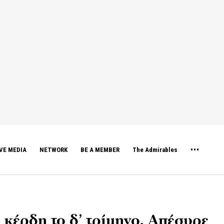
VE MEDIA
NETWORK
BE A MEMBER
The Admirables
 κέρδη το δ’ τρίμηνο. Απέσυρε