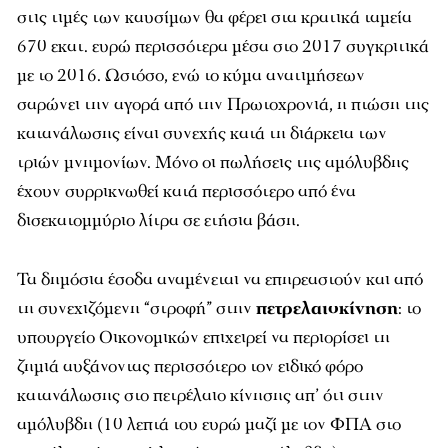
στις τιμές των καυσίμων θα φέρει στα κρατικά ταμεία
670 εκατ. ευρώ περισσότερα μέσα στο 2017 συγκριτικά
με το 2016. Ωστόσο, ενώ το κύμα ανατιμήσεων
σαρώνει την αγορά από την Πρωτοχρονιά, η πτώση της
κατανάλωσης είναι συνεχής κατά τη διάρκεια των
τριών μνημονίων. Μόνο οι πωλήσεις της αμόλυβδης
έχουν συρρικνωθεί κατά περισσότερο από ένα
δισεκατομμύριο λίτρα σε ετήσια βάση.
Τα δημόσια έσοδα αναμένεται να επηρεαστούν και από
τη συνεχιζόμενη “στροφή” στην
πετρελαιοκίνηση
: το
υπουργείο Οικονομικών επιχειρεί να περιορίσει τη
ζημιά αυξάνοντας περισσότερο τον ειδικό φόρο
κατανάλωσης στο πετρέλαιο κίνησης απ’ ότι στην
αμόλυβδη (10 λεπτά του ευρώ μαζί με τον ΦΠΑ στο