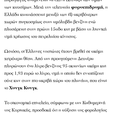
των καυσίμων. Μετά την τελευταία
φοροεπιδρομή
, η
Ελλάδα κατατάσσεται μεταξύ των έξι ακριβότερων
χωρών παγκοσμίως στην αμόλυβδη βενζίνη ενώ
πλασάρεται στην πρώτη 15αδα και με βάση τη λιανική
τιμή χρέωσης του πετρελαίου κίνησης.
Ωστόσο, οι Έλληνες νησιώτες έχουν βρεθεί σε ακόμη
χειρότερη θέση. Από την προηγούμενη Δευτέρα
πληρώνουν ένα λίτρο βενζίνης 95 οκτανίων ακόμη και
προς 1,93 ευρώ το λίτρο, τιμή η οποία δεν εντοπίζεται
ούτε καν στην πιο ακριβή χώρα του πλανήτη, που είναι
το
Χονγκ Κονγκ
.
Το οικονομικό επιτελείο, σύμφωνα με την
Καθημερινή
της Κυριακής
, προσδοκά ότι η αύξηση της φορολογίας