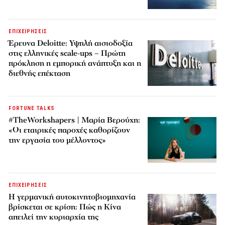
ΕΠΙΧΕΙΡΗΣΕΙΣ
Έρευνα Deloitte: Υψηλή αισιοδοξία
στις ελληνικές scale-ups – Πρώτη
πρόκληση η εμπορική ανάπτυξη και η
διεθνής επέκταση
FORTUNE TALKS
#TheWorkshapers | Μαρία Βερούχη:
«Οι εταιρικές παροχές καθορίζουν
την εργασία του μέλλοντος»
ΕΠΙΧΕΙΡΗΣΕΙΣ
Η γερμανική αυτοκινητοβιομηχανία
βρίσκεται σε κρίση: Πώς η Κίνα
απειλεί την κυριαρχία της