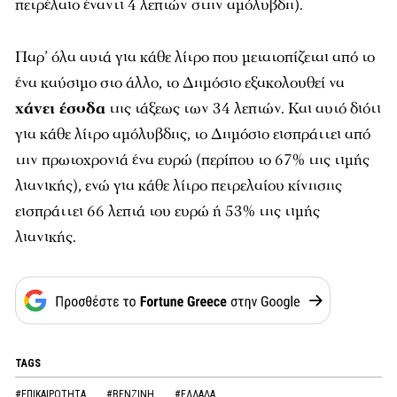
πετρέλαιο έναντι 4 λεπτών στην αμόλυβδη).
Παρ’ όλα αυτά για κάθε λίτρο που μετατοπίζεται από το
ένα καύσιμο στο άλλο, το Δημόσιο εξακολουθεί να
χάνει έσοδα
της τάξεως των 34 λεπτών. Και αυτό διότι
για κάθε λίτρο αμόλυβδης, το Δημόσιο εισπράττει από
την πρωτοχρονιά ένα ευρώ (περίπου το 67% της τιμής
λιανικής), ενώ για κάθε λίτρο πετρελαίου κίνησης
εισπράττει 66 λεπτά του ευρώ ή 53% της τιμής
λιανικής.
TAGS
#ΕΠΙΚΑΙΡΟΤΗΤΑ
#ΒΕΝΖΙΝΗ
#ΕΛΛΑΔΑ