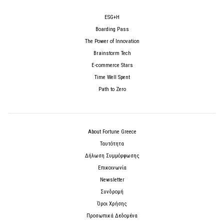
ESG+H
Boarding Pass
The Power of Innovation
Brainstorm Tech
E-commerce Stars
Time Well Spent
Path to Zero
About Fortune Greece
Ταυτότητα
Δήλωση Συμμόρφωσης
Επικοινωνία
Newsletter
Συνδρομή
Όροι Χρήσης
Προσωπικά Δεδομένα