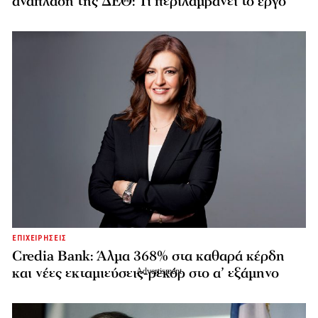
ανάπλαση της ΔΕΘ: Τι περιλαμβάνει το έργο
ΕΠΙΧΕΙΡΗΣΕΙΣ
Credia Bank: Άλμα 368% στα καθαρά κέρδη
και νέες εκταμιεύσεις-ρεκόρ στο α’ εξάμηνο