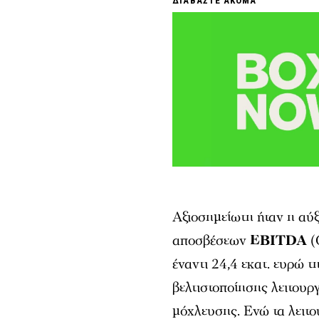
ΔΙΑΒΑΣΤΕ ΑΚΟΜΑ
Αξιοσημείωτη ήταν η αύξ
αποσβέσεων
EBITDA
(
έναντι 24,4 εκατ. ευρώ τ
βελτιστοποίησης λειτουρ
μόχλευσης. Ενώ τα λειτ