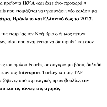
τα προϊόντα
IKEA
-και όχι μόνο- προχωρά η
lis που ετοιμάζεται να εγκαινιάσει νέο κατάστημα
Πάτρα, Ηράκλειο και Ελληνικό έως το 2027.
της εταιρείας τον Νοέμβριο ο όμιλος πέτυχε
ν, τάση που αναμένεται να διατηρηθεί και στον
.
ις του ομίλου Fourlis, σε συγκρίσιμη βάση, δηλαδή
σεων της
Intersport Turkey
και της TAF
ζόμενες από στρατηγικές πρωτοβουλίες,
την
ου και τις τάσεις της αγοράς.