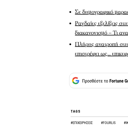
Σε δημογραφικό μαρασ
Ραγδαίες εξελίξεις στ
διακανονισμό – Τι ανα
Πλήρης ανατροπή στη
επιστρέφει ως… επικε
TAGS
#ΕΠΙΧΕΙΡΗΣΕΙΣ
#FOURLIS
#I