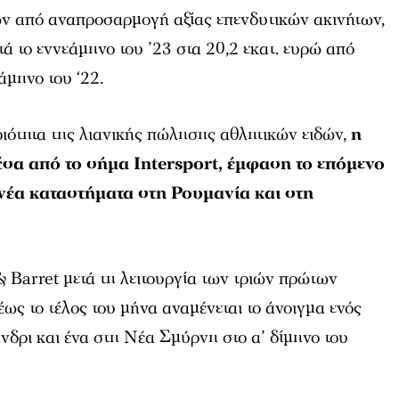
ν από αναπροσαρμογή αξίας επενδυτικών ακινήτων,
 το εννεάμηνο του ’23 στα 20,2 εκατ. ευρώ από
άμηνο του ‘22.
ριότητα της λιανικής πώλησης αθλητικών ειδών,
η
έσα από το σήμα Intersport, έμφαση το επόμενο
νέα καταστήματα στη Ρουμανία και στη
& Barret μετά τη λειτουργία των τριών πρώτων
ς το τέλος του μήνα αναμένεται το άνοιγμα ενός
δρι και ένα στη Νέα Σμύρνη στο α’ δίμηνο του