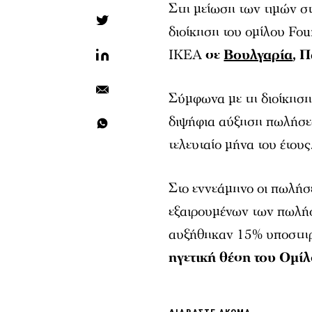
Στη μείωση των τιμών σ
διοίκηση του ομίλου Four
ΙΚΕΑ
σε
Βουλγαρία
, 
Σύμφωνα με τη διοίκηση 
διψήφια αύξηση πωλήσεω
τελευταίο μήνα του έτους
Στο εννεάμηνο οι πωλήσε
εξαιρουμένων των πωλή
αυξήθηκαν 15% υποστηρι
ηγετική θέση του Ομίλ