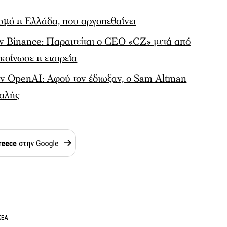
μό η Ελλάδα, που αργοπεθαίνει
ην Binance: Παραιτείται ο CEO «CZ» μετά από
κοίνωσε η εταιρεία
ν OpenAI: Αφού τον έδιωξαν, ο Sam Altman
φαλής
KEA