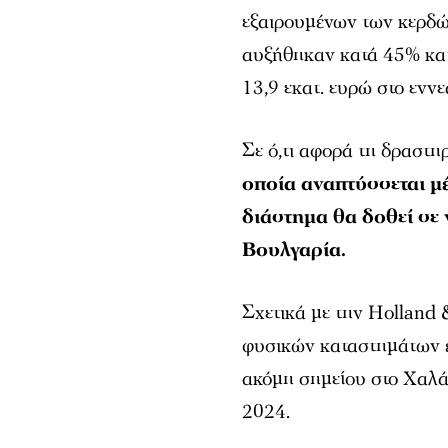
εξαιρουμένων των κερδώ
αυξήθηκαν κατά 45% κατά
13,9 εκατ. ευρώ στο εννε
Σε ό,τι αφορά τη δραστη
οποία αναπτύσσεται μ
διάστημα θα δοθεί σε 
Βουλγαρία.
Σχετικά με την Holland 
φυσικών καταστημάτων έω
ακόμη σημείου στο Χαλάν
2024.