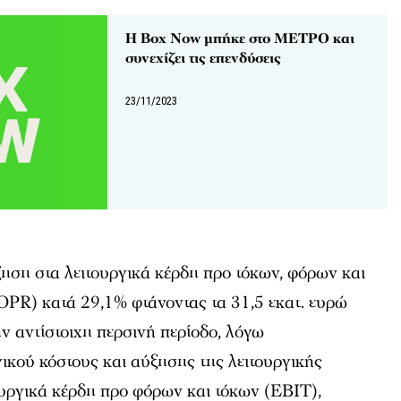
Η Box Now μπήκε στο ΜΕΤΡΟ και
συνεχίζει τις επενδύσεις
23/11/2023
ηση στα λειτουργικά κέρδη προ τόκων, φόρων και
OPR) κατά 29,1% φτάνοντας τα 31,5 εκατ. ευρώ
ην αντίστοιχη περσινή περίοδο, λόγω
γικού κόστους και αύξησης της λειτουργικής
ουργικά κέρδη προ φόρων και τόκων (EBIT),