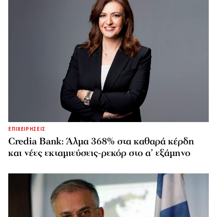
ΕΠΙΧΕΙΡΗΣΕΙΣ
Credia Bank: Άλμα 368% στα καθαρά κέρδη
και νέες εκταμιεύσεις-ρεκόρ στο α’ εξάμηνο