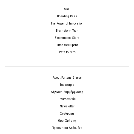
ESG+H
Boarding Pass
The Power of Innovation
Brainstorm Tech
E-commerce Stars
Time Well Spent
Path to Zero
About Fortune Greece
Ταυτότητα
Δήλωση Συμμόρφωσης
Επικοινωνία
Newsletter
Συνδρομή
Όροι Χρήσης
Προσωπικά Δεδομένα