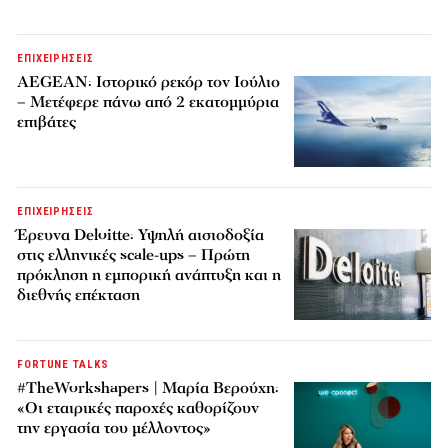
ΕΠΙΧΕΙΡΗΣΕΙΣ
AEGEAN: Ιστορικό ρεκόρ τον Ιούλιο
– Μετέφερε πάνω από 2 εκατομμύρια
επιβάτες
ΕΠΙΧΕΙΡΗΣΕΙΣ
Έρευνα Deloitte: Υψηλή αισιοδοξία
στις ελληνικές scale-ups – Πρώτη
πρόκληση η εμπορική ανάπτυξη και η
διεθνής επέκταση
FORTUNE TALKS
#TheWorkshapers | Μαρία Βερούχη:
«Οι εταιρικές παροχές καθορίζουν
την εργασία του μέλλοντος»