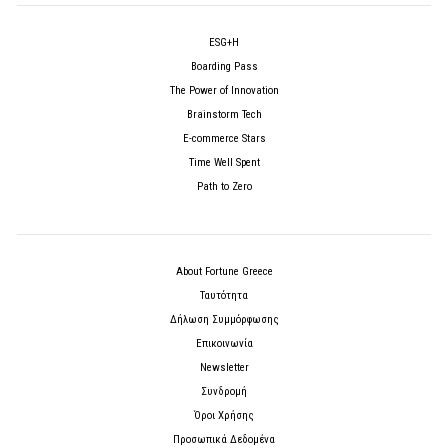
ESG+H
Boarding Pass
The Power of Innovation
Brainstorm Tech
E-commerce Stars
Time Well Spent
Path to Zero
About Fortune Greece
Ταυτότητα
Δήλωση Συμμόρφωσης
Επικοινωνία
Newsletter
Συνδρομή
Όροι Χρήσης
Προσωπικά Δεδομένα