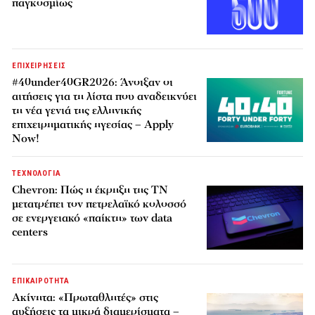
παγκοσμίως
ΕΠΙΧΕΙΡΗΣΕΙΣ
#40under40GR2026: Άνοιξαν οι
αιτήσεις για τη λίστα που αναδεικνύει
τη νέα γενιά της ελληνικής
επιχειρηματικής ηγεσίας – Apply
Now!
ΤΕΧΝΟΛΟΓΙΑ
Chevron: Πώς η έκρηξη της ΤΝ
μετατρέπει τον πετρελαϊκό κολοσσό
σε ενεργειακό «παίκτη» των data
centers
ΕΠΙΚΑΙΡΟΤΗΤΑ
Ακίνητα: «Πρωταθλητές» στις
αυξήσεις τα μικρά διαμερίσματα –