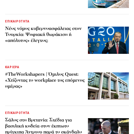
ΕΠΙΚΑΙΡΟΤΗΤΑ
Νέος νόμος κυβερνοασφάλειας στην
Τουρκία: Ψηφιακή θωράκιση ή
«απόλυτος» έλεγχος;
ΚΑΡΙΕΡΑ
#TheWorkshapers | Όμιλος Quest:
«Χτίζοντας το workplace της επόμενης
ημέρας»
ΕΠΙΚΑΙΡΟΤΗΤΑ
Σάλος στη Βρετανία: Σχέδια για
βασιλική κηδεία στον έκπτωτο
πρίγκιπα Άντριου παρά το σκάνδαλο