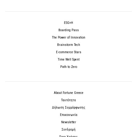
ESG+H
Boarding Pass
The Power of Innovation
Brainstorm Tech
E-commerce Stars
Time Well Spent
Path to Zero
About Fortune Greece
Ταυτότητα
Δήλωση Συμμόρφωσης
Επικοινωνία
Newsletter
Συνδρομή
Όροι Χρήσης