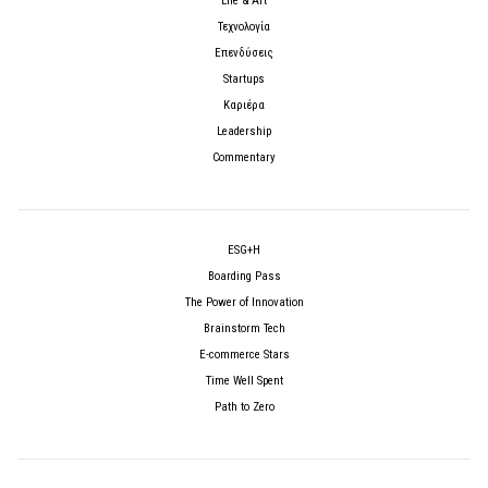
Life & Art
Τεχνολογία
Επενδύσεις
Startups
Καριέρα
Leadership
Commentary
ESG+H
Boarding Pass
The Power of Innovation
Brainstorm Tech
E-commerce Stars
Time Well Spent
Path to Zero