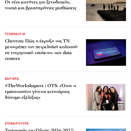
Οι νέοι κανόνες για ξενοδοχεία,
νησιά και βραχυχρόνιες μισθώσεις
ΤΕΧΝΟΛΟΓΙΑ
Chevron: Πώς η έκρηξη της ΤΝ
μετατρέπει τον πετρελαϊκό κολοσσό
σε ενεργειακό «παίκτη» των data
centers
ΚΑΡΙΕΡΑ
#TheWorkshapers | OTS: «Όταν η
εμπιστοσύνη γίνεται κινητήριος
δύναμη εξέλιξης»
ΕΠΙΚΑΙΡΟΤΗΤΑ
Τουρισμός για Όλους 2026-2027: