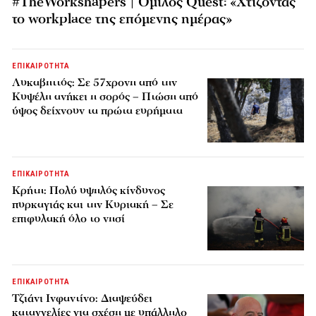
#TheWorkshapers | Όμιλος Quest: «Χτίζοντας
το workplace της επόμενης ημέρας»
ΕΠΙΚΑΙΡΟΤΗΤΑ
Λυκαβηττός: Σε 57χρονη από την
Κυψέλη ανήκει η σορός – Πτώση από
ύψος δείχνουν τα πρώτα ευρήματα
ΕΠΙΚΑΙΡΟΤΗΤΑ
Κρήτη: Πολύ υψηλός κίνδυνος
πυρκαγιάς και την Κυριακή – Σε
επιφυλακή όλο το νησί
ΕΠΙΚΑΙΡΟΤΗΤΑ
Τζιάνι Ινφαντίνο: Διαψεύδει
καταγγελίες για σχέση με υπάλληλο