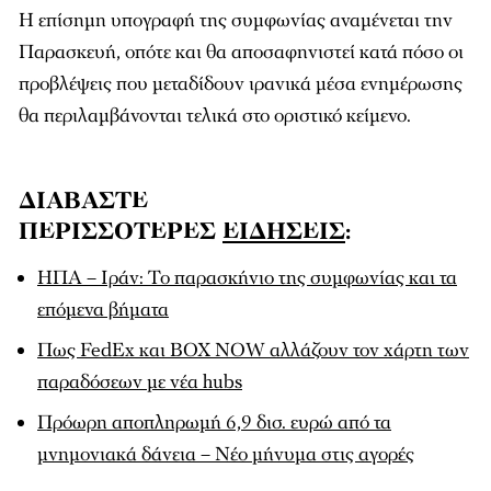
Η επίσημη υπογραφή της συμφωνίας αναμένεται την
Παρασκευή, οπότε και θα αποσαφηνιστεί κατά πόσο οι
προβλέψεις που μεταδίδουν ιρανικά μέσα ενημέρωσης
θα περιλαμβάνονται τελικά στο οριστικό κείμενο.
ΔΙΑΒΑΣΤΕ
ΠΕΡΙΣΣΟΤΕΡΕΣ
ΕΙΔΗΣΕΙΣ
:
ΗΠΑ – Ιράν: Το παρασκήνιο της συμφωνίας και τα
επόμενα βήματα
Πως FedEx και BOX NOW αλλάζουν τον χάρτη των
παραδόσεων με νέα hubs
Πρόωρη αποπληρωμή 6,9 δισ. ευρώ από τα
μνημονιακά δάνεια – Νέο μήνυμα στις αγορές