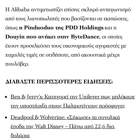
Η Alibaba αντιμετωπίζει επίσης σκληρό ανταγωνισμό
από τους λιανοπωλητές που βασίζονται σε εκπτώσεις,
όπως
η Pinduoduo της PDD Holdings
και η
Douyin που ανήκει στην ByteDance
, οι οποίες
έχουν προσελκύσει τους οικονομικούς αγοραστές με
χαμηλές τιμές σε οτιδήποτε, από ακουστικά μέχρι
πουλόβερ.
ΔΙΑΒΑΣΤΕ ΠΕΡΙΣΣΟΤΕΡΕΣ ΕΙΔΗΣΕΙΣ:
Ben & Jerry’s: Κατηγορεί την Unilever πως μπλόκαρε
την υποστήριξη στους Παλαιστίνιους πρόσφυγες
Deadpool & Wolverine: «Σήκωσε» τα συνολικά
έσοδα της Walt Disney – Πάνω από 22,6 δισ.
δολάρια