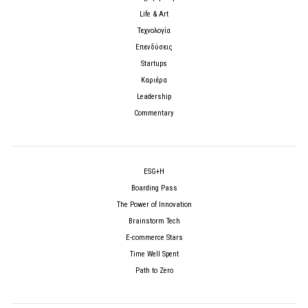
Life & Art
Τεχνολογία
Επενδύσεις
Startups
Καριέρα
Leadership
Commentary
ESG+H
Boarding Pass
The Power of Innovation
Brainstorm Tech
E-commerce Stars
Time Well Spent
Path to Zero