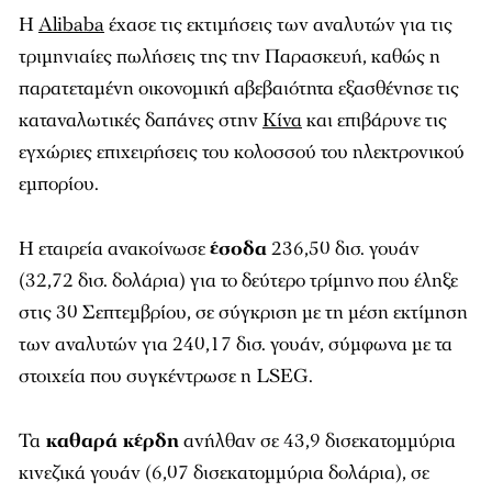
Η
Alibaba
έχασε τις εκτιμήσεις των αναλυτών για τις
τριμηνιαίες πωλήσεις της την Παρασκευή, καθώς η
παρατεταμένη οικονομική αβεβαιότητα εξασθένησε τις
καταναλωτικές δαπάνες στην
Κίνα
και επιβάρυνε τις
εγχώριες επιχειρήσεις του κολοσσού του ηλεκτρονικού
εμπορίου.
Η εταιρεία ανακοίνωσε
έσοδα
236,50 δισ. γουάν
(32,72 δισ. δολάρια) για το δεύτερο τρίμηνο που έληξε
στις 30 Σεπτεμβρίου, σε σύγκριση με τη μέση εκτίμηση
των αναλυτών για 240,17 δισ. γουάν, σύμφωνα με τα
στοιχεία που συγκέντρωσε η LSEG.
Τα
καθαρά κέρδη
ανήλθαν σε 43,9 δισεκατομμύρια
κινεζικά γουάν (6,07 δισεκατομμύρια δολάρια), σε