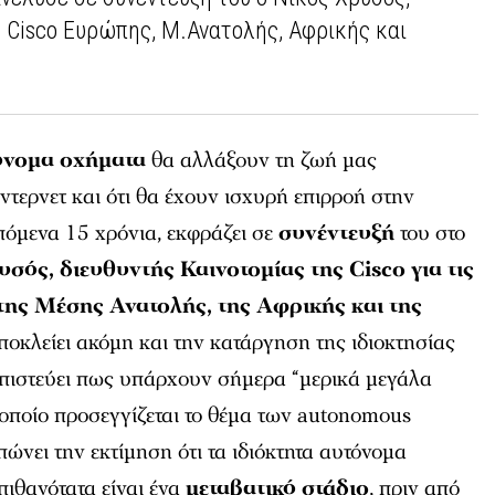
ς Cisco Ευρώπης, Μ.Ανατολής, Αφρικής και
όνομα οχήματα
θα αλλάξουν τη ζωή μας
‘Ιντερνετ και ότι θα έχουν ισχυρή επιρροή στην
πόμενα 15 χρόνια, εκφράζει σε
συνέντευξή
του στο
σός, διευθυντής Καινοτομίας της Cisco για τις
της Μέσης Ανατολής, της Αφρικής και της
ποκλείει ακόμη και την κατάργηση της ιδιοκτησίας
 πιστεύει πως υπάρχουν σήμερα “μερικά μεγάλα
 οποίο προσεγγίζεται το θέμα των autonomous
πώνει την εκτίμηση ότι τα ιδιόκτητα αυτόνομα
πιθανότατα είναι ένα
μεταβατικό στάδιο
, πριν από