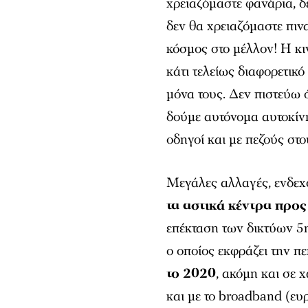
χρειαζόμαστε φανάρια, δ
δεν θα χρειαζόμαστε πινα
κόσμος στο μέλλον! Η κιν
κάτι τελείως διαφορετικ
μόνα τους. Δεν πιστεύω ό
δούμε αυτόνομα αυτοκίν
οδηγοί και με πεζούς στο
Μεγάλες αλλαγές, ενδε
τα αστικά κέντρα προς
επέκταση των δικτύων 5
ο οποίος εκφράζει την π
το 2020
, ακόμη και σε 
και με το broadband (ευρ