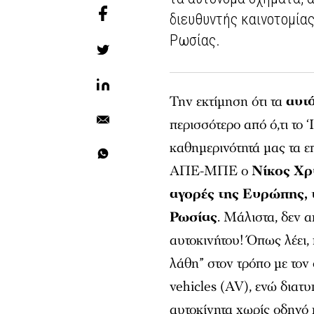
διευθυντής καινοτομία
Ρωσίας.
Την εκτίμηση ότι τα
αυτ
περισσότερο από ό,τι το 
καθημερινότητά μας τα ε
ΑΠΕ-ΜΠΕ ο
Νίκος Χρυ
αγορές της Ευρώπης, 
Ρωσίας
. Μάλιστα, δεν α
αυτοκινήτου! Όπως λέει,
λάθη” στον τρόπο με τον
vehicles (AV), ενώ διατυ
αυτοκίνητα χωρίς οδηγό 