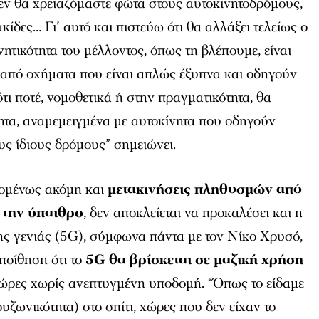
εν θα χρειαζόμαστε φώτα στους αυτοκινητοδρόμους,
κίδες… Γι’ αυτό και πιστεύω ότι θα αλλάξει τελείως ο
ητικότητα του μέλλοντος, όπως τη βλέπουμε, είναι
ό από οχήματα που είναι απλώς έξυπνα και οδηγούν
τι ποτέ, νομοθετικά ή στην πραγματικότητα, θα
ητα, αναμεμειγμένα με αυτοκίνητα που οδηγούν
υς ίδιους δρόμους” σημειώνει.
χομένως ακόμη και
μετακινήσεις πληθυσμών από
 την ύπαιθρο
, δεν αποκλείεται να προκαλέσει και η
ης γενιάς (5G), σύμφωνα πάντα με τον Νίκο Χρυσό,
εποίθηση ότι το
5G θα βρίσκεται σε μαζική χρήση
χώρες χωρίς ανεπτυγμένη υποδομή. “Όπως το είδαμε
υζωνικότητα) στο σπίτι, χώρες που δεν είχαν το