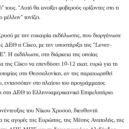
” τους. “Αυτό θα ανοίξει φοβερούς ορίζοντες στο τι
 μέλλον” τονίζει.
ρυσό με την ευκαιρία εκδήλωσης, που διοργάνωσε
4ης ΔΕΘ η Cisco, με την υποστήριξη της “Lever-
”. Η εκδήλωση, στη διάρκεια της οποίας
 της Cisco να επενδύσει 10-12 εκατ. ευρώ για τη
νοτομίας στη Θεσσαλονίκη, αν της παραχωρηθεί
ου, εντασσόταν στο πλαίσιο του προγράμματος
ει στη ΔΕΘ το Ελληνοαμερικανικό Επιμελητήριο.
υνέντευξης του Νίκου Χρυσού, διευθυντή
ια τις αγορές της Ευρώπης, της Μέσης Ανατολής, της