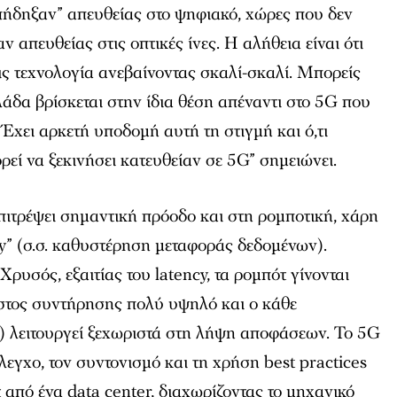
πήδηξαν” απευθείας στο ψηφιακό, χώρες που δεν
ν απευθείας στις οπτικές ίνες. Η αλήθεια είναι ότι
εις τεχνολογία ανεβαίνοντας σκαλί-σκαλί. Μπορείς
άδα βρίσκεται στην ίδια θέση απέναντι στο 5G που
 Έχει αρκετή υποδομή αυτή τη στιγμή και ό,τι
ρεί να ξεκινήσει κατευθείαν σε 5G” σημειώνει.
ιτρέψει σημαντική πρόοδο και στη ρομποτική, χάρη
cy” (σ.σ. καθυστέρηση μεταφοράς δεδομένων).
Χρυσός, εξαιτίας του latency, τα ρομπότ γίνονται
όστος συντήρησης πολύ υψηλό και ο κάθε
τ) λειτουργεί ξεχωριστά στη λήψη αποφάσεων. Το 5G
έλεγχο, τον συντονισμό και τη χρήση best practices
από ένα data center, διαχωρίζοντας το μηχανικό