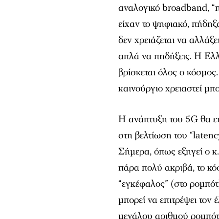
αναλογικό broadband, “
είχαν το ψηφιακό, πήδηξα
δεν χρειάζεται να αλλάξ
απλά να πηδήξεις. Η Ελλ
βρίσκεται όλος ο κόσμος.
καινούργιο χρειαστεί μπο
Η ανάπτυξη του 5G θα επ
στη βελτίωση του “laten
Σήμερα, όπως εξηγεί ο κ.
πάρα πολύ ακριβά, το κ
“εγκέφαλος” (στο ρομπό
μπορεί να επιτρέψει τον 
μεγάλου αριθμού ρομπότ 