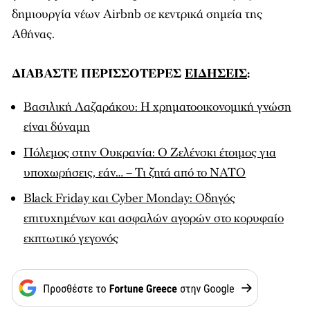
δημιουργία νέων Airbnb σε κεντρικά σημεία της
Αθήνας.
ΔΙΑΒΑΣΤΕ ΠΕΡΙΣΣΟΤΕΡΕΣ
ΕΙΔΗΣΕΙΣ
:
Βασιλική Λαζαράκου: Η χρηματοοικονομική γνώση
είναι δύναμη
Πόλεμος στην Ουκρανία: Ο Ζελένσκι έτοιμος για
υποχωρήσεις, εάν… – Τι ζητά από το ΝΑΤΟ
Black Friday και Cyber Monday: Οδηγός
επιτυχημένων και ασφαλών αγορών στο κορυφαίο
εκπτωτικό γεγονός