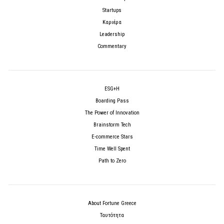
Startups
Καριέρα
Leadership
Commentary
ESG+H
Boarding Pass
The Power of Innovation
Brainstorm Tech
E-commerce Stars
Time Well Spent
Path to Zero
About Fortune Greece
Ταυτότητα