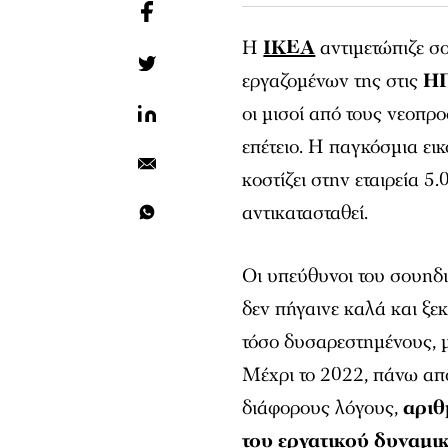
Η
IKEA
αντιμετώπιζε σ
εργαζομένων της στις
Η
οι μισοί από τους νεοπ
επέτειο. Η παγκόσμια ει
κοστίζει στην εταιρεία 5
αντικατασταθεί.
Οι υπεύθυνοι του σουηδ
δεν πήγαινε καλά και ξε
τόσο δυσαρεστημένους, 
Μέχρι το 2022, πάνω απ
διάφορους λόγους,
αριθ
του εργατικού δυναμι