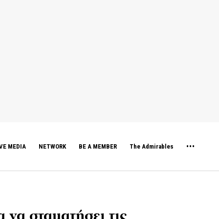
VE MEDIA
NETWORK
BE A MEMBER
The Admirables
α να σταματήσει τις