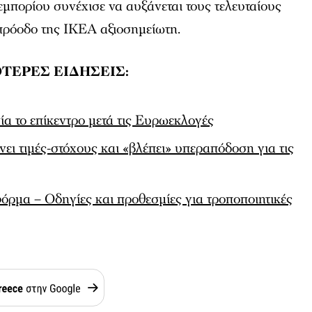
 εμπορίου συνέχισε να αυξάνεται τους τελευταίους
 πρόοδο της IKEA αξιοσημείωτη.
ΤΕΡΕΣ ΕΙΔΗΣΕΙΣ:
ία το επίκεντρο μετά τις Ευρωεκλογές
ει τιμές-στόχους και «βλέπει» υπεραπόδοση για τις
όρμα – Οδηγίες και προθεσμίες για τροποποιητικές