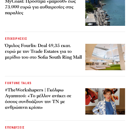
MyCoast: Πρόστιμα «μαμούθ» έως
73.000 ευρώ για αυθαιρεσίες στις
παραλίες
ΕΠΙΧΕΙΡΗΣΕΙΣ
Όμιλος Fourlis: Deal 49,35 εκατ.
ευρώ με την Trade Estates για το
μερίδιο του στο Sofia South Ring Mall
FORTUNE TALKS
#TheWorkshapers | Γκόλφω
Αγαπητού: «Το μέλλον ανήκει σε
όσους συνδυάζουν την ΤΝ με
ανθρώπινη κρίση»
ΕΠΕΝΔΥΣΕΙΣ