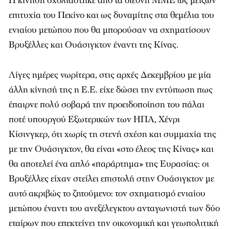
Η κίνηση σχολιάστηκε από τα διεθνή ΜΜΕ ως μείζων
επιτυχία του Πεκίνο και ως δυναμίτης στα θεμέλια του
ενιαίου μετώπου που θα μπορούσαν να σχηματίσουν
Βρυξέλλες και Ουάσιγκτον έναντι της Κίνας.
Λίγες ημέρες νωρίτερα, στις αρχές Δεκεμβρίου με μία
άλλη κίνησή της η Ε.Ε. είχε δώσει την εντύπωση πως
έπαιρνε πολύ σοβαρά την προειδοποίηση του πάλαι
ποτέ υπουργού Εξωτερικών των ΗΠΑ, Χένρι
Κίσινγκερ, ότι χωρίς τη στενή σχέση και συμμαχία της
με την Ουάσιγκτον, θα είναι «στο έλεος της Κίνας» και
θα αποτελεί ένα απλό «παράρτημα» της Ευρασίας: οι
Βρυξέλλες είχαν στείλει επιστολή στην Ουάσιγκτον με
αυτό ακριβώς το ζητούμενο: τον σχηματισμό ενιαίου
μετώπου έναντι του ανεξέλεγκτου ανταγωνιστή των δύο
εταίρων που επεκτείνει την οικονομική και γεωπολιτική