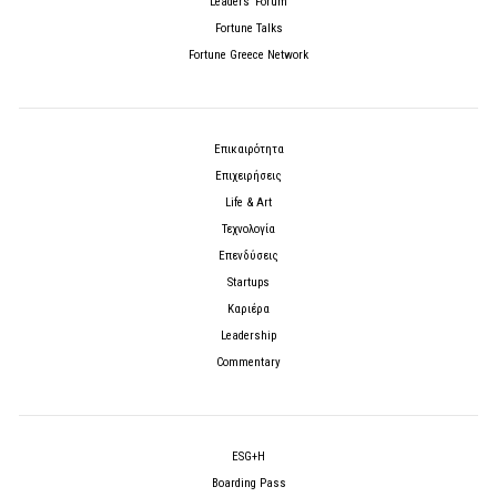
Leaders’ Forum
Fortune Talks
Fortune Greece Network
Επικαιρότητα
Επιχειρήσεις
Life & Art
Τεχνολογία
Επενδύσεις
Startups
Καριέρα
Leadership
Commentary
ESG+H
Boarding Pass