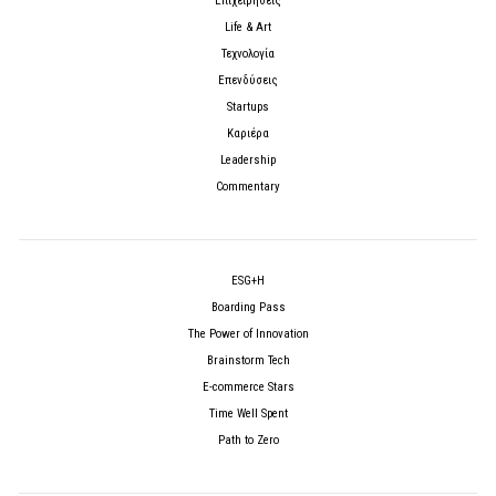
Επιχειρήσεις
Life & Art
Τεχνολογία
Επενδύσεις
Startups
Καριέρα
Leadership
Commentary
ESG+H
Boarding Pass
The Power of Innovation
Brainstorm Tech
E-commerce Stars
Time Well Spent
Path to Zero