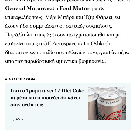
General Motors
και η
Ford Motor
, με τις
επικεφαλής τους, Μέρι Μπάρα και Τζιμ Φάρλεϊ, να
έχουν ήδη συμμετάσχει σε σχετικές συζητήσεις.
Παράλληλα, επαφές έχουν πραγματοποιηθεί και με
εταιρείες όπως η GE Aerospace και η Oshkosh,
διευρύνοντας το πεδίο των πιθανών συνεργασιών πέρα
από την παραδοσιακή αμυντική βιομηχανία.
ΔΙΑΒΑΣΤΕ ΑΚΟΜΑ
Γιατί ο Τραμπ πίνει 12 Diet Coke
τη μέρα και τι πιστεύει ότι κάνει
στην υγεία του;
15/04/2026