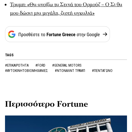
Τραμπ: «Θα ανοίξω τα Στενά του Ορμούζ – Ο Σι θα
μου δώσει μια μεγάλη, ζεστή αγκαλιά»
TAGS
#ΕΠΙΚΑΙΡΟΤΗΤΑ
#FORD
#GENERAL MOTORS
#ΑΥΤΟΚΙΝΗΤΟΒΙΟΜΗΧΑΝΙΕΣ
#ΝΤΟΝΑΛΝΤ ΤΡΑΜΠ
#ΠΕΝΤΑΓΩΝΟ
Περισσότερο Fortune