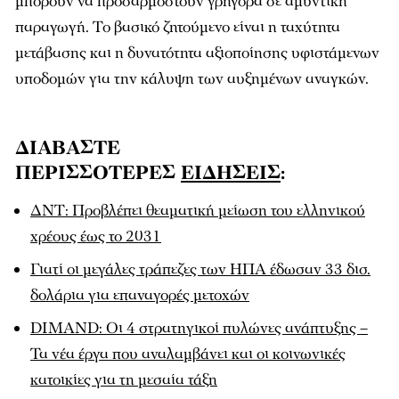
μπορούν να προσαρμοστούν γρήγορα σε αμυντική
παραγωγή. Το βασικό ζητούμενο είναι η ταχύτητα
μετάβασης και η δυνατότητα αξιοποίησης υφιστάμενων
υποδομών για την κάλυψη των αυξημένων αναγκών.
ΔΙΑΒΑΣΤΕ
ΠΕΡΙΣΣΟΤΕΡΕΣ
ΕΙΔΗΣΕΙΣ
:
ΔΝΤ: Προβλέπει θεαματική μείωση του ελληνικού
χρέους έως το 2031
Γιατί οι μεγάλες τράπεζες των ΗΠΑ έδωσαν 33 δισ.
δολάρια για επαναγορές μετοχών
DIMAND: Οι 4 στρατηγικοί πυλώνες ανάπτυξης –
Τα νέα έργα που αναλαμβάνει και οι κοινωνικές
κατοικίες για τη μεσαία τάξη