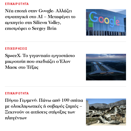
ΕΠΙΚΑΙΡΟΤΗΤΑ
Νέα εποχή στην Google: Αλλάζει
στρατηγική στο AI – Μεταφέρει το
αρχηγείο στη Silicon Valley,
επιστρέφει ο Sergey Brin
ΕΠΙΧΕΙΡΗΣΕΙΣ
SpaceX: Το γιγαντιαίο εργοστάσιο
μικροτσίπ που σχεδιάζει ο Έλον
Μασκ στο Τέξας
ΕΠΙΚΑΙΡΟΤΗΤΑ
Πόρτο Γερμενό: Πάνω από 100 σπίτια
με ολοκληρωτικές ή σοβαρές ζημιές –
Ξεκινούν οι αιτήσεις στήριξης των
πληγέντων