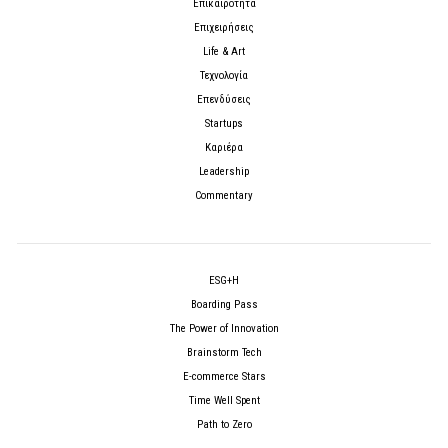
Επικαιρότητα
Επιχειρήσεις
Life & Art
Τεχνολογία
Επενδύσεις
Startups
Καριέρα
Leadership
Commentary
ESG+H
Boarding Pass
The Power of Innovation
Brainstorm Tech
E-commerce Stars
Time Well Spent
Path to Zero