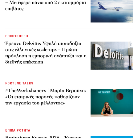
– Μετέφερε πάνω από 2 εκατομμύρια
επιβάτες
ΕΠΙΧΕΙΡΗΣΕΙΣ
Έρευνα Deloitte: Υψηλή αισιοδοξία
στις ελληνικές scale-ups – Πρώτη
πρόκληση η εμπορική ανάπτυξη και η
διεθνής επέκταση
FORTUNE TALKS
#TheWorkshapers | Μαρία Βερούχη:
«Οι εταιρικές παροχές καθορίζουν
την εργασία του μέλλοντος»
ΕΠΙΚΑΙΡΟΤΗΤΑ
Brainstorm Energy 2026 – Έρχεται