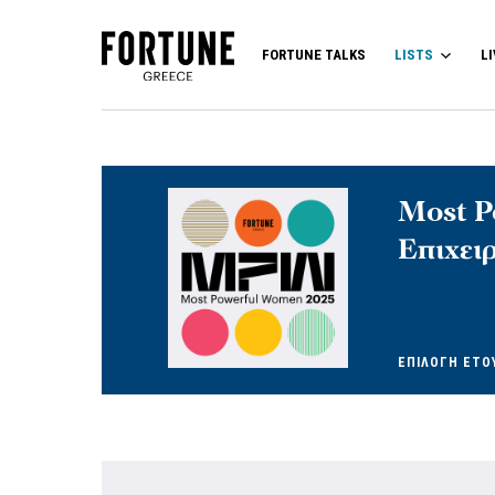
FORTUNE TALKS
LISTS
LI
Most P
Επιχει
ΕΠΙΛΟΓΗ ΕΤΟ