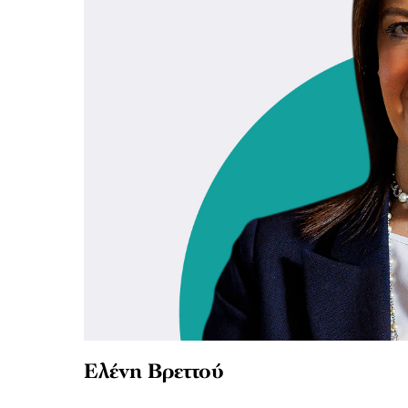
Ελένη Βρεττού