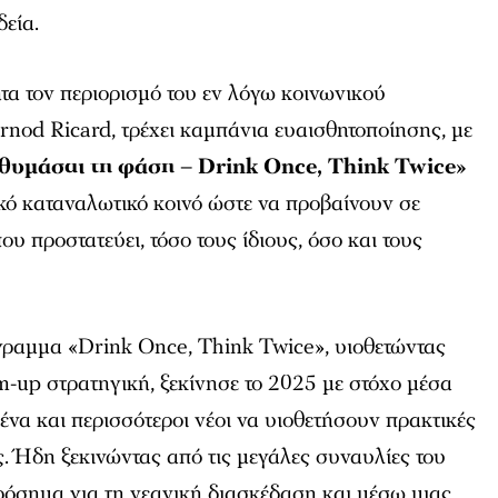
εία.
τα τον περιορισμό του εν λόγω κοινωνικού
rnod Ricard, τρέχει καμπάνια ευαισθητοποίησης, με
 θυμάσαι τη φάση – Drink Once, Think Twice»
κό καταναλωτικό κοινό ώστε να προβαίνουν σε
 προστατεύει, τόσο τους ίδιους, όσο και τους
όγραμμα «Drink Once, Think Twice», υιοθετώντας
-up στρατηγική, ξεκίνησε το 2025 με στόχο μέσα
οένα και περισσότεροι νέοι να υιοθετήσουν πρακτικές
 Ήδη ξεκινώντας από τις μεγάλες συναυλίες του
ρόσημα για τη νεανική διασκέδαση και μέσω μιας