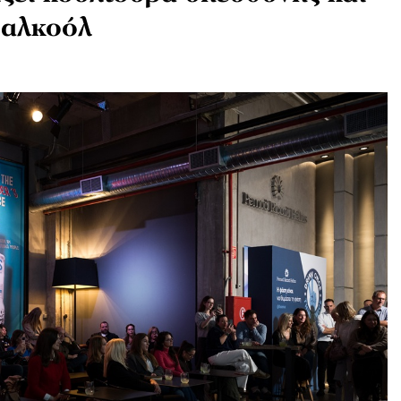
 αλκοόλ