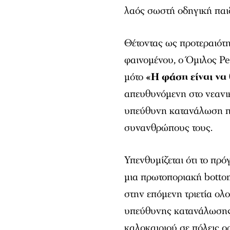
λαός σωστή οδηγική παιδ
Θέτοντας ως προτεραιότη
φαινομένου, ο Όμιλος Pe
μότο
«Η φάση είναι να
απευθυνόμενη στο νεανι
υπεύθυνη κατανάλωση που
συνανθρώπους τους.
Υπενθυμίζεται ότι το πρ
μια πρωτοποριακή bottom
στην επόμενη τριετία ολ
υπεύθυνης κατανάλωσης.
καλοκαιριού σε πόλεις ο