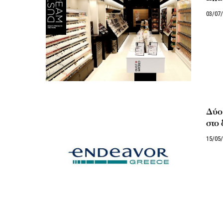
03/07
Δύο 
στο 
15/05