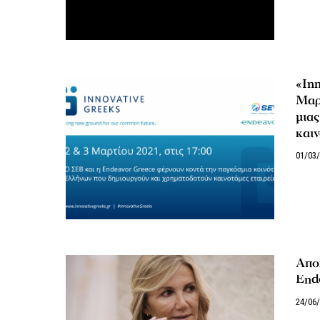
«Inn
Μαρτ
μιας
καιν
01/03
Αποχ
End
24/06