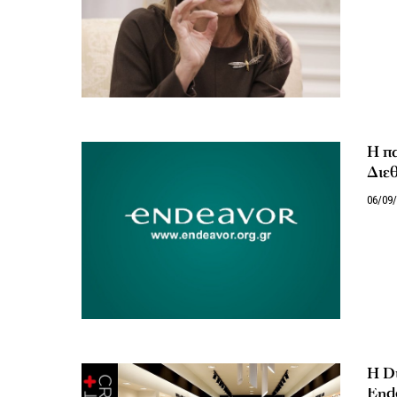
H πα
Διε
06/09
Η Du
End