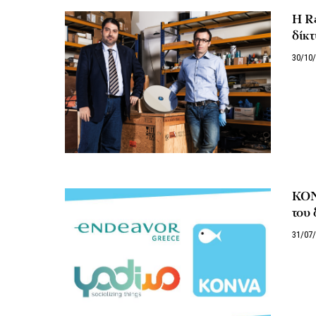
H Ra
δίκτ
30/10
ΚΟΝΒ
του 
31/07