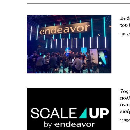
Ende
του
19/12
7ος 
πολ
αναπ
εισέ
11/06