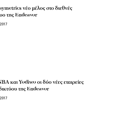
ymetrics νέο μέλος στο διεθνές
υο της Endeavor
/2017
Α και Yodiwo οι δύο νέες εταιρείες
δικτύου της Endeavor
/2017