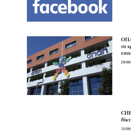
ΟΠΑΠ
τη 
επι
29/09
CHB 
δίκτ
13/09