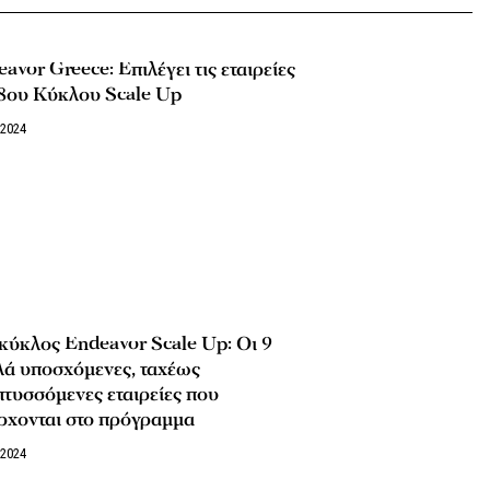
avor Greece: Επιλέγει τις εταιρείες
 8ου Κύκλου Scale Up
/2024
κύκλος Endeavor Scale Up: Οι 9
λά υποσχόμενες, ταχέως
τυσσόμενες εταιρείες που
ρχονται στο πρόγραμμα
/2024