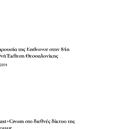
ρουσία της Endeavor στην 84η
θνή Έκθεση Θεσσαλονίκης
/2019
st+Cream στο διεθνές δίκτυο της
eavor