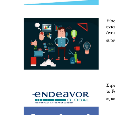
Είσα
εντα
άνοι
08/06
Στρα
το 
04/10