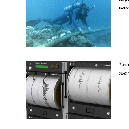
04/06
Σεισ
28/01