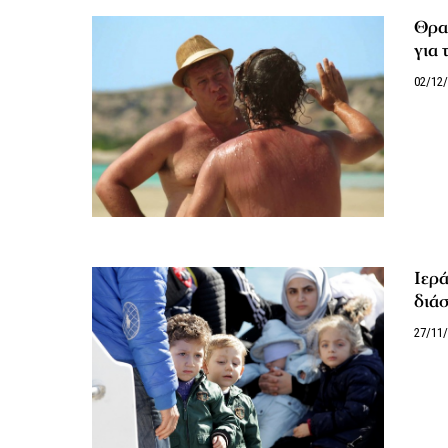
Θραύ
για 
02/12
Ιερά
διά
27/11