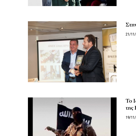
Στην
21/11
Το Ι
της 
19/11