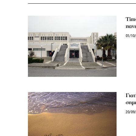
Time
παν
01/10
Γιατ
σημ
20/09