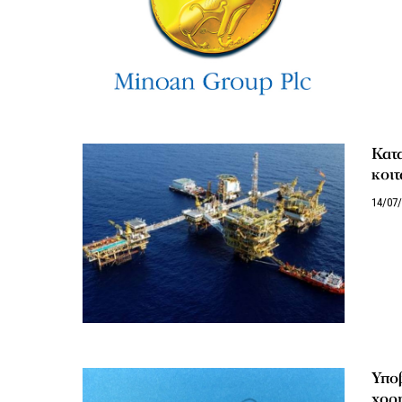
Κατα
κοιτ
14/07
Υποβ
χορ