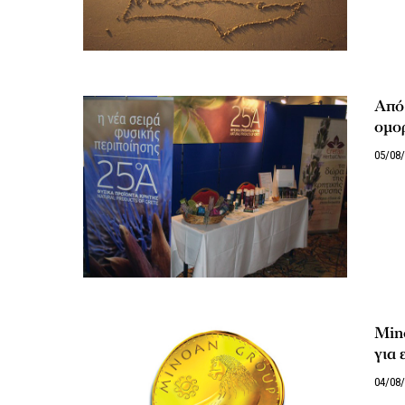
Από 
ομο
05/08
Min
για 
04/08