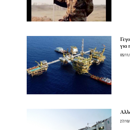
Γεγο
για 
05/11
Αλλά
27/10