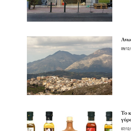
Ανω
09/12
Το κ
γύρ
07/12