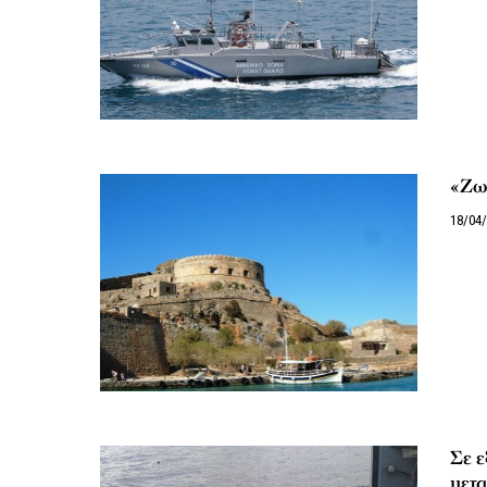
«Ζω
18/04
Σε ε
μετα