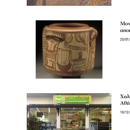
Μον
απο
25/01
Χαλκ
Αθή
10/12