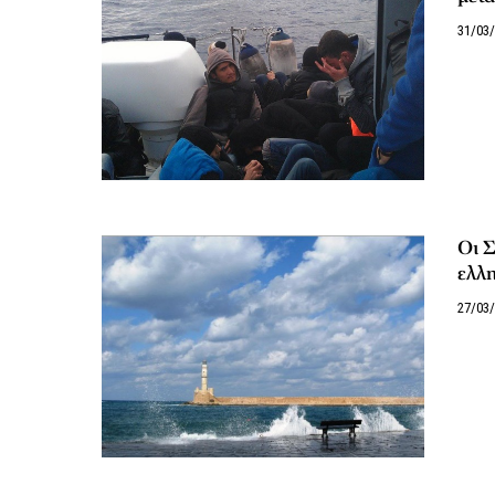
31/03
Οι 
ελλη
27/03