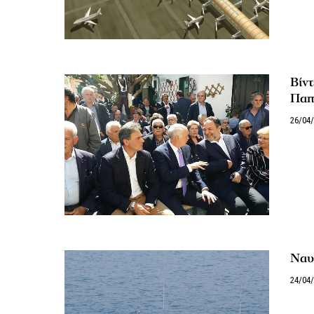
Βίν
Παπ
26/04
Ναυ
24/04