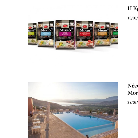
Η Κρ
10/03
Νέες
Morf
28/02