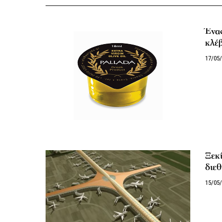
Ένας
κλέβ
17/05
Ξεκί
διε
15/05