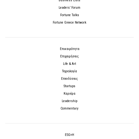
Business Lists
Leaders’ Forum
Fortune Talks
Fortune Greece Network
Επικαιρότητα
Επιχειρήσεις
Life & Art
Τεχνολογία
Επενδύσεις
Startups
Καριέρα
Leadership
Commentary
ESG+H