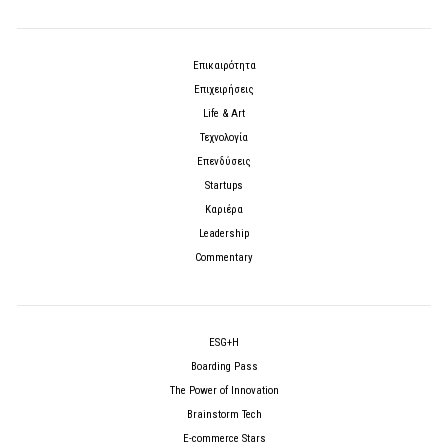
Επικαιρότητα
Επιχειρήσεις
Life & Art
Τεχνολογία
Επενδύσεις
Startups
Καριέρα
Leadership
Commentary
ESG+H
Boarding Pass
The Power of Innovation
Brainstorm Tech
E-commerce Stars