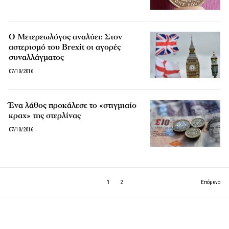
Ο Μετερεωλόγος αναλύει: Στον
αστερισμό του Brexit οι αγορές
συναλλάγματος
07/10/2016
Ένα λάθος προκάλεσε το «στιγμιαίο
κραχ» της στερλίνας
07/10/2016
1
2
Επόμενο