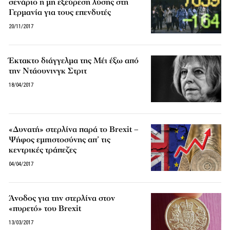
σενάριο η μη εξεύρεση λύσης στη
Γερμανία για τους επενδυτές
20/11/2017
Έκτακτο διάγγελμα της Μέι έξω από
την Ντάουνινγκ Στριτ
18/04/2017
«Δυνατή» στερλίνα παρά το Brexit –
Ψήφος εμπιστοσύνης απ’ τις
κεντρικές τράπεζες
04/04/2017
Άνοδος για την στερλίνα στον
«πυρετό» του Brexit
13/03/2017