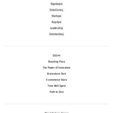
Τεχνολογία
Επενδύσεις
Startups
Καριέρα
Leadership
Commentary
ESG+H
Boarding Pass
The Power of Innovation
Brainstorm Tech
E-commerce Stars
Time Well Spent
Path to Zero