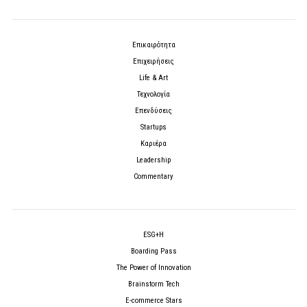
Επικαιρότητα
Επιχειρήσεις
Life & Art
Τεχνολογία
Επενδύσεις
Startups
Καριέρα
Leadership
Commentary
ESG+H
Boarding Pass
The Power of Innovation
Brainstorm Tech
E-commerce Stars