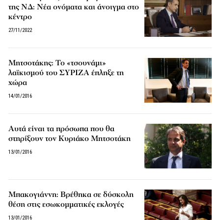
της ΝΔ: Νέα ονόματα και άνοιγμα στο
κέντρο
27/11/2022
Μητσοτάκης: Το «τσουνάμι»
λαϊκισμού του ΣΥΡΙΖΑ έπληξε τη
χώρα
14/01/2016
Αυτά είναι τα πρόσωπα που θα
στηρίξουν τον Κυριάκο Μητσοτάκη
13/01/2016
Μπακογιάννη: Βρέθηκα σε δύσκολη
θέση στις εσωκομματικές εκλογές
13/01/2016