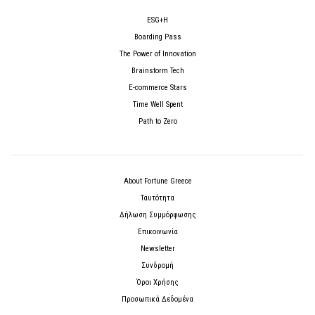
ESG+H
Boarding Pass
The Power of Innovation
Brainstorm Tech
E-commerce Stars
Time Well Spent
Path to Zero
About Fortune Greece
Ταυτότητα
Δήλωση Συμμόρφωσης
Επικοινωνία
Newsletter
Συνδρομή
Όροι Χρήσης
Προσωπικά Δεδομένα